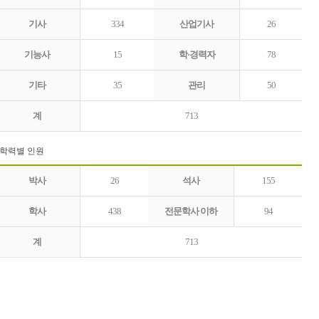
기사
334
산업기사
26
기능사
15
학·경력자
78
기타
35
관리
50
계
713
- 학력별 인원
박사
26
석사
155
학사
438
전문학사 이하
94
계
713