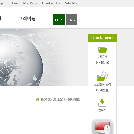
ogin
Join
My Page
Contact Us
Site Map
당
고객마당
Quick menu
자료관리
(사내전용)
도면문서관리
(사내전용)
HOME > 회사소개 > 회사개요
웹하드