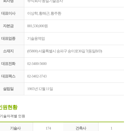
회사명
주식회사 동일기술공사
대표이사
이상학, 황해근, 황주환
자본금
881,530,000원
대표업종
기술용역업
소재지
(05800) 서울특별시 송파구 송이로30길 7(동일B/D)
대표전화
02-3400-5600
대표팩스
02-3402-3743
설립일
1965년 12월 11일
인원현황
- 기술자격별 인원
기술사
174
건축사
1