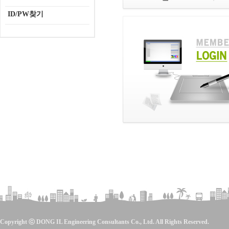
ID/PW찾기
Copyright ⓒ DONG IL Engineering Consultants Co., Ltd. All Rights Reserved.