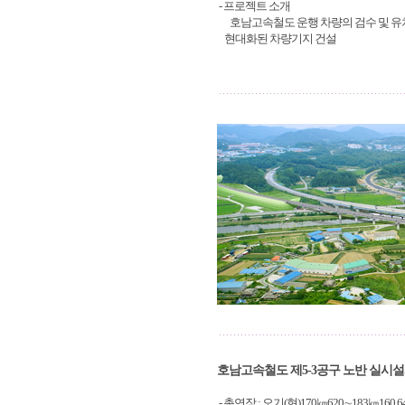
- 프로젝트 소개
호남고속철도 운행 차량의 검수 및 유
현대화된 차량기지 건설
호남고속철도 제5-3공구 노반 실시
- 총연장 : 오기(현)170㎞620∼183㎞160.64