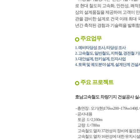
로 현대 철도의 고속화, 안전성, 
상의 설계품질을 제공하여 고객이 만족
관을 겸비한 설계로 건국 이래 최대
년간 축적된 경험과 기술력을 발휘함
주요업무
1. 예비타당성 조사, 타당성 조사
2. 고속철도, 일반철도, 지하철, 경전철 
3. 대안설계, 턴키설계, 민자사업
4. 토목 및 궤도분야 설계, 설계단계 건
주요 프로젝트
호남고속철도 차량기지 건설공사 
- 총연장 : 오기(현)176㎞200~179㎞140(L=
- 공사내용
토공 : L=2,160m
교량 : L=780m
고속철도 열차 37편성의 정비에 필요한
고속철도 열차 16편성에 대한 유치시설