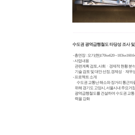
수도권 광역급행철도 타당성 조사 및
- 총연장 : 오기(현)170㎞620∼183㎞160.64
- 사업내용
관련계획 검토, 사회ㆍ경제적 현황 분석
기술 검토 및 대안 선정, 경제성ㆍ재무
- 프로젝트 소개
수도권 교통난 해소와 장거리 통근자
위해 경기도 고양시, 서울시내 주요거점
광역급행철도를 건설하여 수도권 교통 
력을 강화