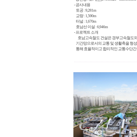
- 공사내용
토공 : 9,281m
교량 : 1,590m
터널 : 1,670m
호남선 이설 : 6,946m
- 프로젝트 소개
호남고속철도 건설은 경부고속철도와 
기간망으로서의 교통 및 생활축을 형성
통해 효율적이고 합리적인 교통수단간 