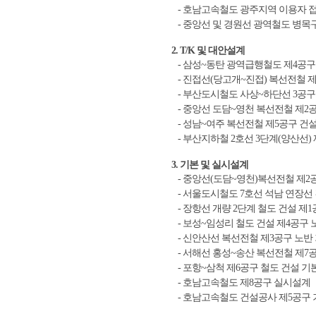
- 호남고속철도 광주지역 이용자 접
- 중앙선 및 경원선 광역철도 병목
2. T/K 및 대안설계
- 삼성~동탄 광역급행철도 제4공구
- 진접선(당고개~진접) 복선전철 제
- 부산도시철도 사상~하단선 3공구 
- 중앙선 도담~영천 복선전철 제2공
- 성남~여주 복선전철 제5공구 건설
- 부산지하철 2호선 3단계(양산선) 
3. 기본 및 실시설계
- 중앙선(도담~영천)복선전철 제2
- 서울도시철도 7호선 석남 연장선
- 장항선 개량 2단계 철도 건설 제
- 보성~임성리 철도 건설 제4공구 
- 신안산선 복선전철 제3공구 노반
- 서해선 홍성~송산 복선전철 제7
- 포항~삼척 제6공구 철도 건설 기
- 호남고속철도 제8공구 실시설계
- 호남고속철도 건설공사 제5공구 